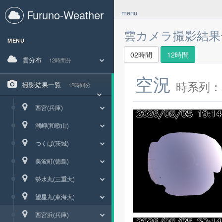
Furuno-Weather
menu
雲カメラ撮影結
MENU
02時間
12時間
雲分布
12時間分
空況
時系列：
撮影結果一覧
12時間分
西宮(兵庫)
潮岬(和歌山)
つくば(茨城)
美波町(徳島)
勢水丸(三重大)
望星丸(東海大)
西宮浜(兵庫)