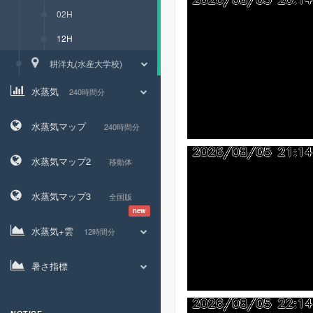
02H
12H
耕洋丸(水産大学校)
水蒸気
240時間分
水蒸気マップ
240時間分
水蒸気マップ2
移動体
水蒸気マップ3
全国版
new
水蒸気+雲
12時間分
暑さ指標