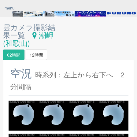
menu
雲カメラ撮影結
果一覧
潮岬
(和歌山)
02時間
12時間
空況
時系列：左上から右下へ 2
分間隔